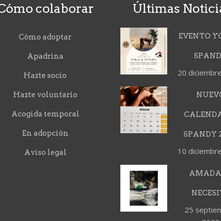
Cómo colaborar
Últimas Notici
EVENTO Y
Cómo adoptar
SPAN
Apadrina
20 diciembr
Hazte socio
Hazte voluntario
NUEV
Acogida temporal
CALEND
En adopción
SPANDY 2
10 diciembr
Aviso legal
AMADA
NECESI
25 septie