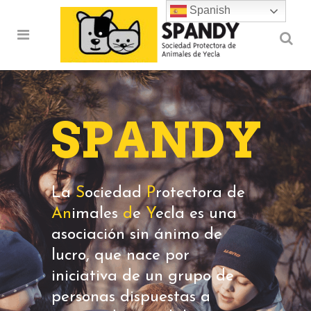
Spanish
SPANDY
La
S
ociedad
P
rotectora de
An
imales
d
e
Y
ecla es una
asociación sin ánimo de
lucro, que nace por
iniciativa de un grupo de
personas dispuestas a