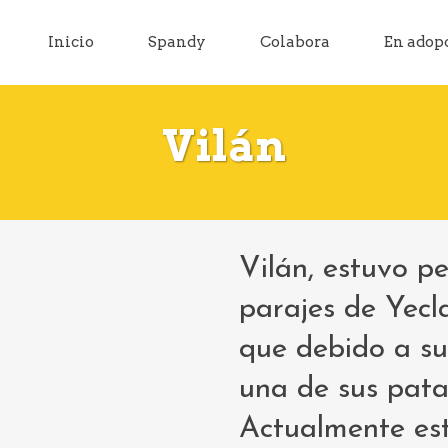
Inicio
Spandy
Colabora
En adop
Vilán
Vilán, estuvo p
parajes de Yecl
que debido a su
una de sus patas
Actualmente es