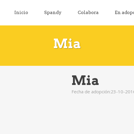
Inicio
Spandy
Colabora
En adop
Mia
Mia
Fecha de adopción:23-10-201