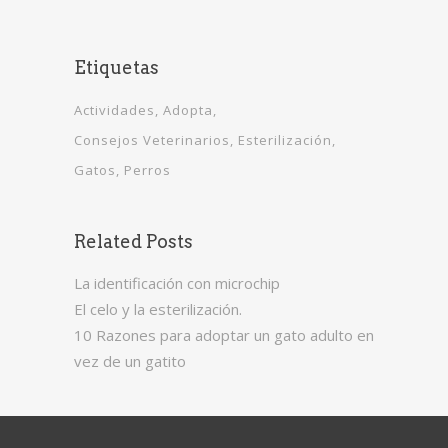
Etiquetas
Actividades
Adopta
Consejos Veterinarios
Esterilización
Gatos
Perros
Related Posts
La identificación con microchip
El celo y la esterilización.
10 Razones para adoptar un gato adulto en
vez de un gatito