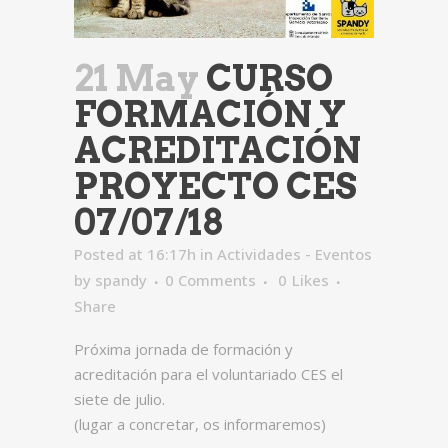
21 May
CURSO
FORMACIÓN Y
ACREDITACIÓN
PROYECTO CES
07/07/18
Posted at 16:17h
in
Actividades - Eventos
by
spandy
0 Comments
0
Likes
Share
Próxima jornada de formación y
acreditación para el voluntariado CES el
siete de julio.
(lugar a concretar, os informaremos)