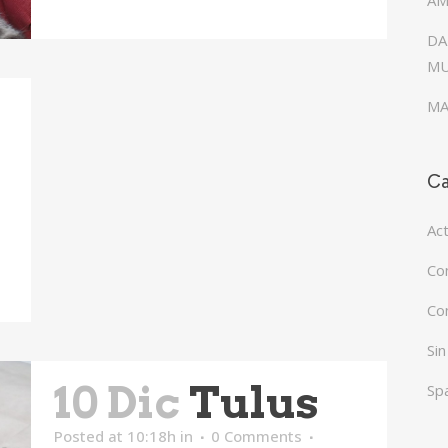
AM
DA
MU
MA
Ca
Ac
Co
Co
Sin
10 Dic
Tulus
Sp
Posted at 10:18h
in
0 Comments