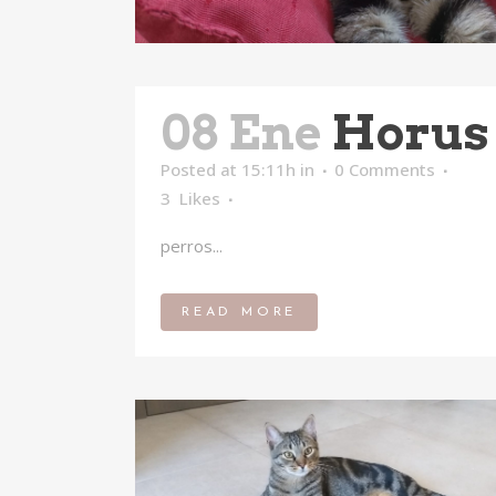
08 Ene
Horus
Posted at 15:11h
in
0 Comments
3
Likes
perros...
READ MORE