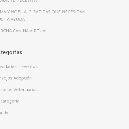
ADA TE NECESITA
MA Y NOELIA, 2 GATITAS QUE NECESITAN
CHA AYUDA
RCHA CANINA VIRTUAL
tegorías
tividades – Eventos
nsejos Adopción
nsejos Veterinarios
 categoría
andy