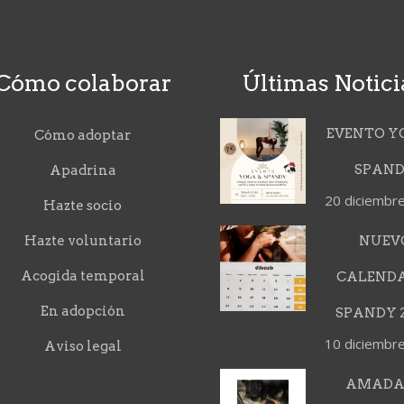
Cómo colaborar
Últimas Notici
EVENTO Y
Cómo adoptar
SPAN
Apadrina
20 diciembr
Hazte socio
Hazte voluntario
NUEV
Acogida temporal
CALEND
En adopción
SPANDY 2
10 diciembr
Aviso legal
AMADA