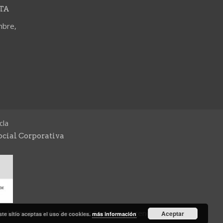
TA
mbre,
cla
ocial Corporativa
 el Ministerio de Derechos Sociales y Agenda
Aceptar
ste sitio aceptas el uso de cookies.
más información