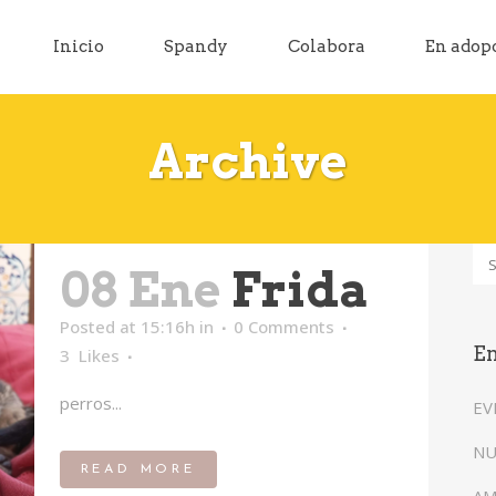
Inicio
Spandy
Colabora
En adop
Archive
08 Ene
Frida
Posted at 15:16h
in
0 Comments
En
3
Likes
perros...
EV
NU
READ MORE