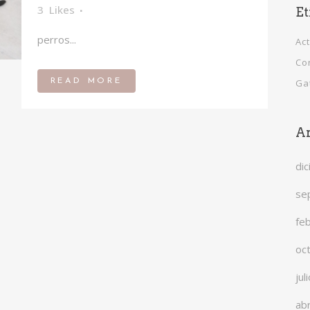
3
Likes
Et
perros...
Ac
Co
READ MORE
Ga
Ar
di
se
fe
oc
jul
abr