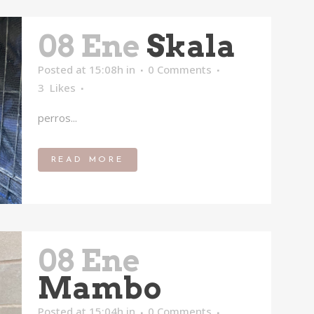
08 Ene
Skala
Posted at 15:08h
in
0 Comments
3
Likes
perros...
READ MORE
08 Ene
Mambo
Posted at 15:04h
in
0 Comments