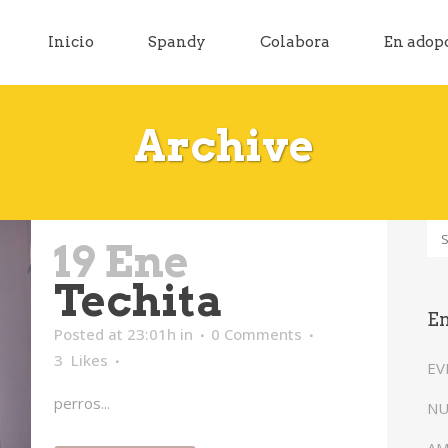
Inicio
Spandy
Colabora
En adop
Archive
19 Ene
Techita
En
Posted at 23:01h
in
0 Comments
3
Likes
EV
perros...
NU