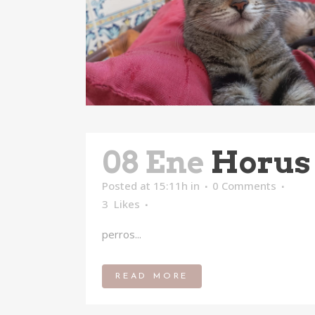
08 Ene
Horus
Posted at 15:11h
in
0 Comments
3
Likes
perros...
READ MORE