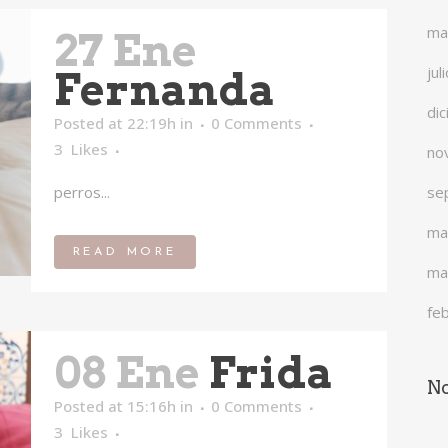
ma
27 Ene
jul
Fernanda
di
Posted at 22:19h
in
0 Comments
3
Likes
no
se
perros...
ma
READ MORE
ma
fe
08 Ene
Frida
No
Posted at 15:16h
in
0 Comments
3
Likes