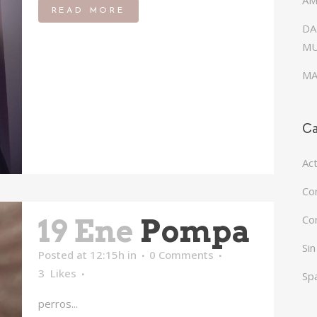
AM
READ MORE
DA
MU
MA
Ca
Ac
Co
Co
19 Ene
Pompa
Sin
Posted at 12:15h
in
0 Comments
3
Likes
Sp
perros...