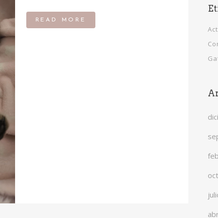
Et
READ MORE
Ac
Co
Ga
Ar
di
se
fe
oc
jul
abr