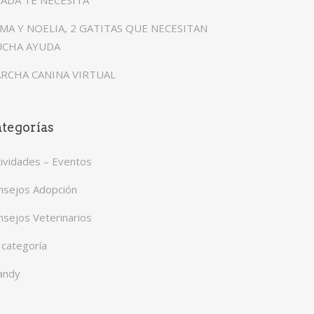
ADA TE NECESITA
MA Y NOELIA, 2 GATITAS QUE NECESITAN
CHA AYUDA
RCHA CANINA VIRTUAL
tegorías
tividades – Eventos
nsejos Adopción
nsejos Veterinarios
 categoría
andy