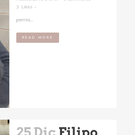
3
Likes
perros...
READ MORE
25 Dic
Filipo