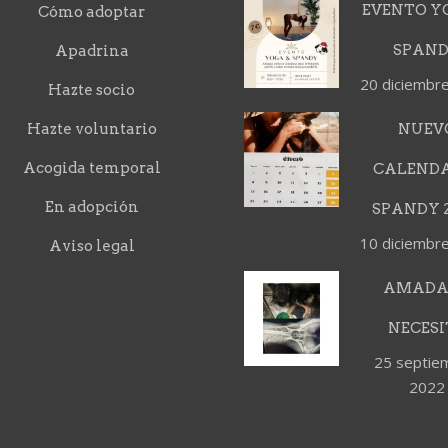
EVENTO Y
Cómo adoptar
SPAN
Apadrina
20 diciembr
Hazte socio
Hazte voluntario
NUEV
Acogida temporal
CALEND
En adopción
SPANDY 2
10 diciembr
Aviso legal
AMADA
NECESI
25 septie
2022