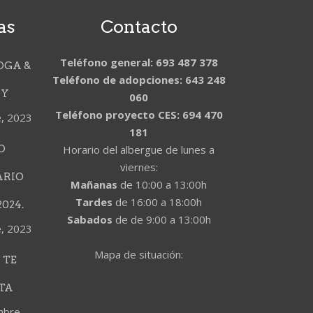
as
Contacto
Teléfono general: 693 487 378
OGA &
Teléfono de adopciones: 643 248
DY
060
Teléfono proyecto CES: 694 470
e, 2023
181
O
Horario del albergue de lunes a
viernes:
ARIO
Mañanas
de 10:00 a 13:00h
Tardes
de 16:00 a 18:00h
024.
Sabados
de de 9:00 a 13:00h
e, 2023
Mapa de situación:
 TE
TA
mbre,