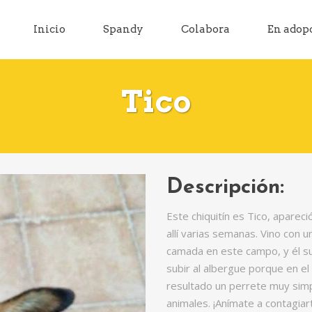
Inicio
Spandy
Colabora
En adop
Tico
Descripción:
Este chiquitín es Tico, apare
allí varias semanas. Vino con
camada en este campo, y él su
subir al albergue porque en el
resultado un perrete muy sim
animales. ¡Anímate a contagiart