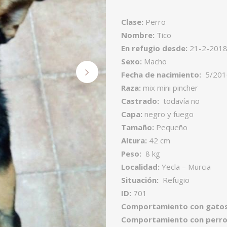
Clase:
Perro
Nombre:
Tico
En refugio desde:
21-2-201
Sexo:
Macho
Fecha de nacimiento:
5/201
Raza:
mix mini pincher
Castrado:
todavía no
Capa:
negro y fuego
Tamaño:
Pequeño
Altura:
42 cm
Peso:
8 kg
Localidad:
Yecla – Murcia
Situación:
Refugio
ID:
701
Comportamiento con gatos
Comportamiento con perro