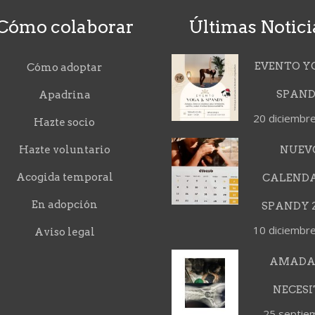
Cómo colaborar
Últimas Notici
EVENTO Y
Cómo adoptar
SPAN
Apadrina
20 diciembr
Hazte socio
Hazte voluntario
NUEV
Acogida temporal
CALEND
En adopción
SPANDY 2
10 diciembr
Aviso legal
AMADA
NECESI
25 septie