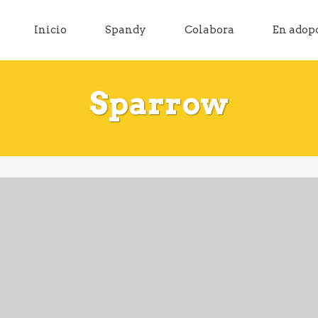
Inicio
Spandy
Colabora
En adop
Sparrow