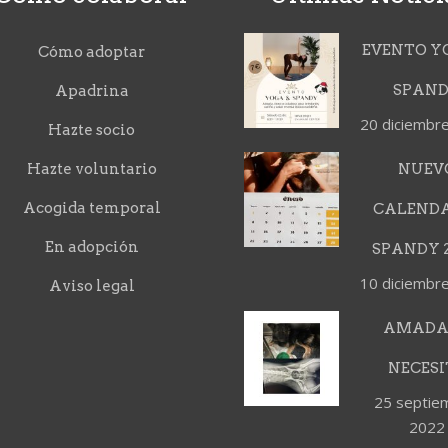
EVENTO Y
Cómo adoptar
SPAN
Apadrina
20 diciembr
Hazte socio
Hazte voluntario
NUEV
Acogida temporal
CALEND
En adopción
SPANDY 2
10 diciembr
Aviso legal
AMADA
NECESI
25 septie
2022