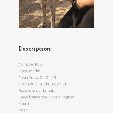
De
scripción:
Nombre: Robin
Sexo: macho
Nacimiento: 01-01-18
Fecha de entrada: 08-07-20
Raza: mix de dálmata
Capa: blanca con lunares negros
Altura:
Peso: