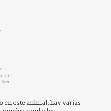
6
: ?
s:
Bien
:
Bien
do en este animal, hay varias
e puedes ayudarle: