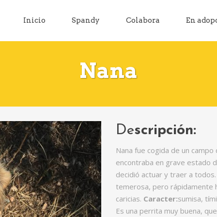
Inicio
Spandy
Colabora
En adop
Nana
De
scripción:
Nana fue cogida de un campo d
encontraba en grave estado de 
decidió actuar y traer a todos
temerosa, pero rápidamente ha
caricias.
Caracter:
sumisa, tím
Es una perrita muy buena, que