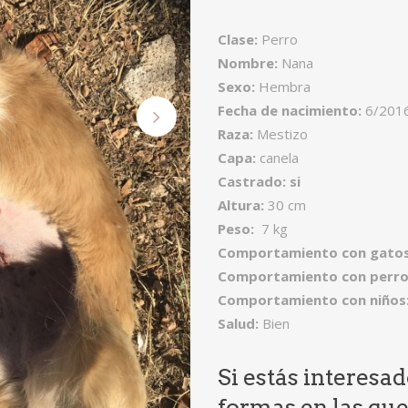
Clase:
Perro
Nombre:
Nana
Sexo:
Hembra
Fecha de nacimiento:
6/201
Raza:
Mestizo
Capa:
canela
Castrado: si
Altura:
30 cm
Peso:
7 kg
Comportamiento con gatos
Comportamiento con perro
Comportamiento con niños
Salud:
Bien
Si estás interesa
formas en las qu