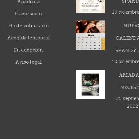
SPAN
Apadrina
20 diciembr
Hazte socio
Hazte voluntario
NUEV
Acogida temporal
CALEND
En adopción
SPANDY 2
10 diciembr
Aviso legal
AMADA
NECESI
25 septie
2022