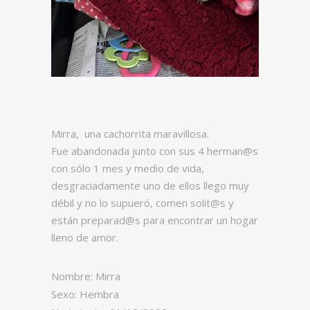
Mirra, una cachorrita maravillosa.
Fue abandonada junto con sus 4 herman@s
con sólo 1 mes y medio de vida,
desgraciadamente uno de ellos llego muy
débil y no lo supueró, comen solit@s y
están preparad@s para encontrar un hogar
lleno de amor.
Nombre: Mirra
Sexo: Hembra