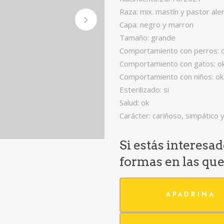
Raza: mix. mastín y pastor al
Capa: negro y marron
Tamaño: grande
Comportamiento con perros: 
Comportamiento con gatos: o
Comportamiento con niños: ok
Esterilizado: si
Salud: ok
Carácter: cariñoso, simpático 
Si estás interesa
formas en las qu
APADRINA