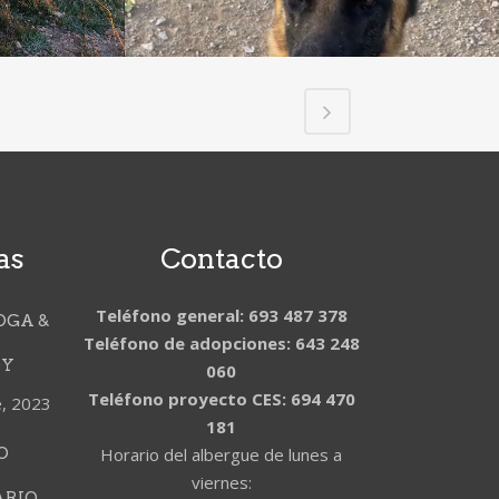
as
Contacto
Teléfono general: 693 487 378
OGA &
Teléfono de adopciones: 643 248
DY
060
Teléfono proyecto CES: 694 470
e, 2023
181
O
Horario del albergue de lunes a
viernes:
ARIO