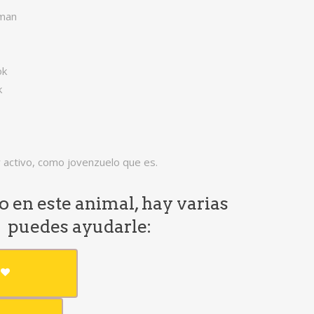
eman
ok
k
y activo, como jovenzuelo que es.
do en este animal, hay varias
e puedes ayudarle: