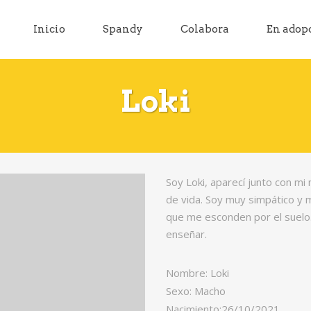
Inicio
Spandy
Colabora
En adop
Loki
Soy Loki, aparecí junto con m
de vida. Soy muy simpático y 
que me esconden por el suelo
enseñar.
Nombre: Loki
Sexo: Macho
Nacimiento:26/10/2021