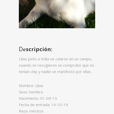
De
scripción:
Libia junto a India se colaron en un campo,
cuando se recogieron se comprobó que no
tenían chip y nadie se manifestó por ellas.
Nombre: Libia
Sexo: hembra
Nacimiento: 01-09-15
Fecha de entrada: 14-10-19
Raza: mestiza