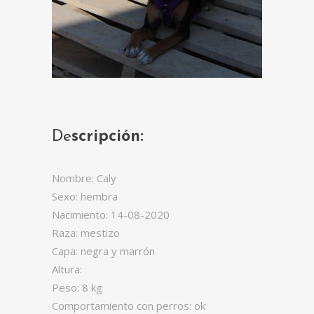
De
scripción:
Nombre: Caly
Sexo: hembra
Nacimiento: 14-08-2020
Raza: mestizo
Capa: negra y marrón
Altura:
Peso: 8 kg
Comportamiento con perros: ok