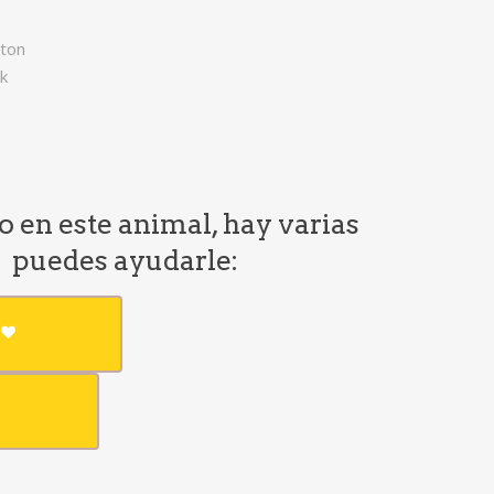
eton
k
do en este animal, hay varias
e puedes ayudarle: