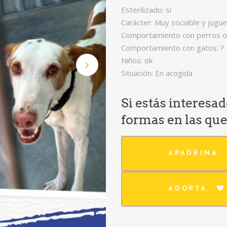
Esterilizado: si
Carácter: Muy sociable y jugu
Comportamiento con perros o
Comportamiento con gatos: ?
Niños: ok
Situación: En acogida
Si estás interesa
formas en las qu
APADRINA
ADOPTA