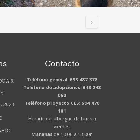
as
Contacto
Teléfono general: 693 487 378
OGA &
Teléfono de adopciones: 643 248
DY
060
Teléfono proyecto CES: 694 470
e, 2023
181
O
Horario del albergue de lunes a
viernes:
ARIO
Mañanas
de 10:00 a 13:00h