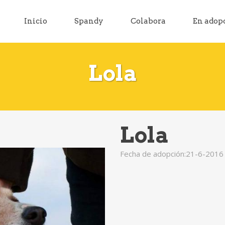
Inicio
Spandy
Colabora
En adop
Lola
Lola
Fecha de adopción:21-6-2016