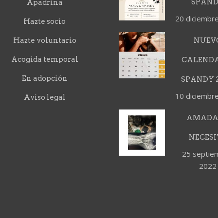
SPAN
Apadrina
20 diciembr
Hazte socio
Hazte voluntario
NUEV
Acogida temporal
CALEND
En adopción
SPANDY 2
10 diciembr
Aviso legal
AMADA
NECESI
25 septie
2022