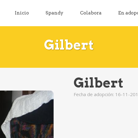
Inicio
Spandy
Colabora
En adop
Gilbert
Gilbert
Fecha de adopción: 16-11-20