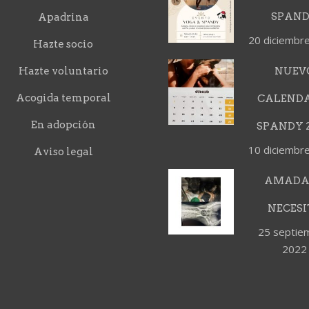
SPAN
Apadrina
20 diciembr
Hazte socio
Hazte voluntario
NUEV
Acogida temporal
CALEND
En adopción
SPANDY 2
10 diciembr
Aviso legal
AMADA
NECESI
25 septie
2022