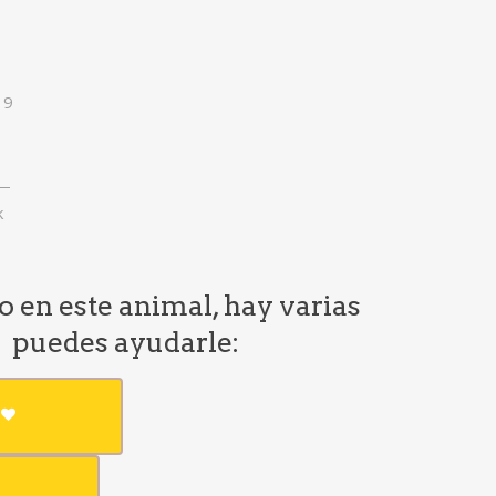
19
 —
k
do en este animal, hay varias
e puedes ayudarle: