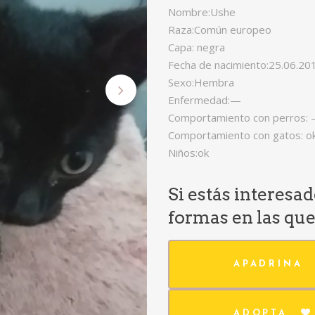
Nombre:Ushe
Raza:Común europeo
Capa: negra
Fecha de nacimiento:25.06.20
Sexo:Hembra
Enfermedad:—
Comportamiento con perros:
Comportamiento con gatos: o
Niños:ok
Si estás interesa
formas en las qu
APADRINA
ADOPTA