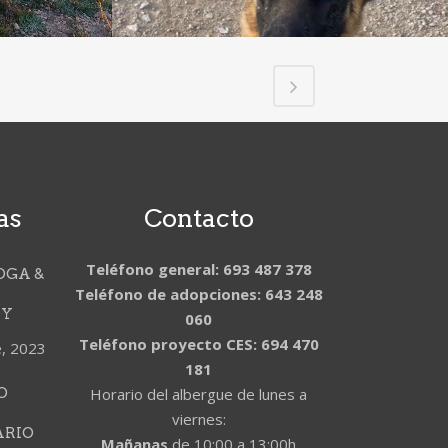
as
Contacto
Teléfono general: 693 487 378
OGA &
Teléfono de adopciones: 643 248
DY
060
Teléfono proyecto CES: 694 470
e, 2023
181
O
Horario del albergue de lunes a
viernes:
ARIO
Mañanas
de 10:00 a 13:00h