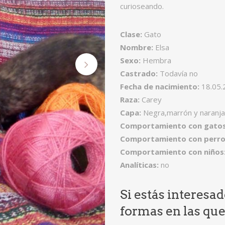
curioseando.
Clase:
Gato
Nombre:
Elsa
Sexo:
Hembra
Castrado:
Todavía no
Fecha de nacimiento:
18.05.
Raza:
Carey
Capa:
Negra,marrón y naranja
Comportamiento con gato
Comportamiento con perro
Comportamiento con niños
Analíticas:
no
Si estás interesa
formas en las qu