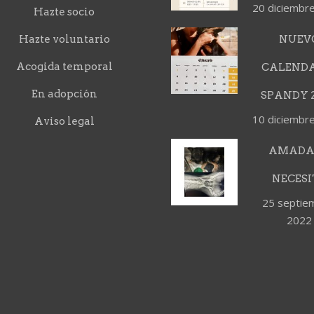
20 diciembr
Hazte socio
Hazte voluntario
NUEV
Acogida temporal
CALEND
En adopción
SPANDY 2
10 diciembr
Aviso legal
AMADA
NECESI
25 septie
2022