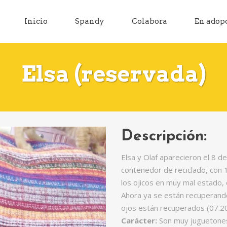
Inicio
Spandy
Colabora
En adop
Elsa (reservada)
Descripción:
Elsa y Olaf aparecieron el 8 d
contenedor de reciclado, con
los ojicos en muy mal estado
Ahora ya se están recuperand
ojos están recuperados (07.2
Carácter:
Son muy juguetones 